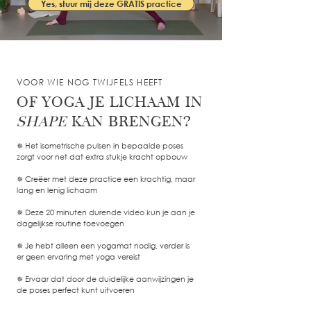
Yes, stuur mij deze GRATIS practice
VOOR WIE NOG TWIJFELS HEEFT
OF YOGA JE LICHAAM IN
SHAPE
KAN BRENGEN?
✵ Het isometrische pulsen in bepaalde poses
zorgt voor net dat extra stukje kracht opbouw
✵ Creëer met deze practice een krachtig, maar
lang en lenig lichaam
✵ Deze 20 minuten durende video kun je aan je
dagelijkse routine toevoegen
✵ Je hebt alleen een yogamat nodig, verder is
er geen ervaring met yoga vereist
✵ Ervaar dat door de duidelijke aanwijzingen je
de poses perfect kunt uitvoeren