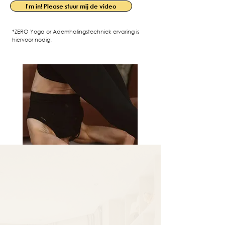
I'm in! Please stuur mij de video
*ZERO Yoga or Ademhalingstechniek ervaring is
hiervoor nodig!