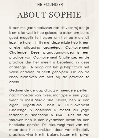
THE FOUNDER
ABOUT SOPHIE
Ik ben me gaan realiseren dat dit voor mij de tijd
is om alles wat ik heb geleerd te delen om jou zo
goed mogelijk te helpen om het optimale uit
jezelf te halen. In lijn met deze missie heb ik een
unieke uitdaging gecreëerd: OurMovement
Challenge. Deze pranayama-video is een
practice van OurMovement Challenge, en de
practice die het meest is beoefend in deze
challenge :) Ik hoop dat het je helpt zoals het
velen anderen al heeft geholpen. Klik op de
knop hierboven om met mij de practice te
doen!
Gedurende de dag draag ik meerdere petten,
naast moeder van twee, manage ik een yoga
wear business Studio She Moves, heb ik een
eigen yogastudio, host ik OurMovement
Challenge & ontwikkel ik mezelf als yoga
teacher in Nederland & USA. Net als alle
vrouwen heb ik een dynamisch leven en een
hectische carrière. Dit alles vergt veel van mij,
maar door het consistent doen van mijn daily
practices vind ik mijn balans tussen mijn privé-