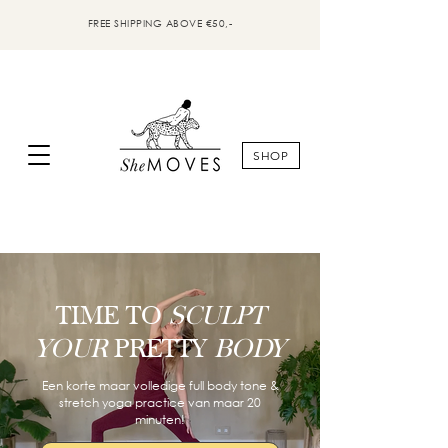
FREE SHIPPING ABOVE €50,-
SHOP
TIME TO
SCULPT
YOUR
PRETTY
BODY
Een korte maar volledige full body tone &
stretch yoga practice van maar 20
minuten!