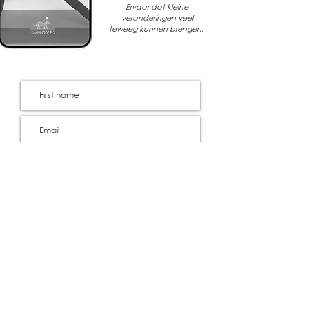
Ervaar dat kleine
veranderingen veel
teweeg kunnen brengen.
Yes, Mijn gegevens mogen worden
gebruikt voor het versturen van mails
met inspiratie, alles over
OurMovement and so much more.
Je kunt je op elk moment uitschrijven
I'm in! Please stuur mij de video
WE ARE HERE TO
HELP