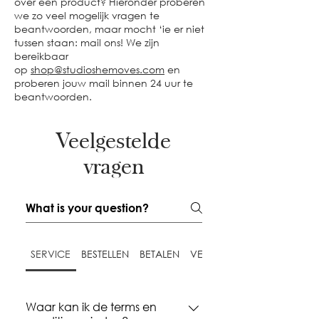
over een product? Hieronder proberen
we zo veel mogelijk vragen te
beantwoorden, maar mocht ‘ie er niet
tussen staan: mail ons! We zijn
bereikbaar
op
shop@studioshemoves.com
en
proberen jouw mail binnen 24 uur te
beantwoorden.
Veelgestelde
vragen
SERVICE
BESTELLEN
BETALEN
VERZENDEN
Waar kan ik de terms en