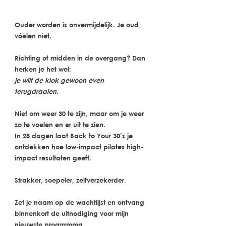
Ouder worden is onvermijdelijk. Je oud
vóelen niet.
Richting of midden in de overgang? Dan
herken je het wel:
je wilt de klok gewoon even
terugdraaien.
Niet om weer 30 te
zijn
, maar om je weer
zo te
voelen en er uit te zien
.
In 28 dagen laat Back to Your 30’s je
ontdekken hoe low-impact pilates high-
impact resultaten geeft.
Strakker, soepeler, zelfverzekerder.
Zet je naam op de wachtlijst en ontvang
binnenkort de uitnodiging voor mijn
nieuwste programma.