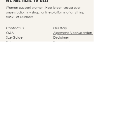
Women support women. Heb je een vraag over
onze studio, tiny shop, online platform, of anything
else? Let us know!
Contact us
Our story
Q&A
Algemene Voorwaarden
Size Guide
Disclaimer
Delivery
Privacy Policy
Returns
Cookie Policy
Nassaupark 4a
1405 HP Bussum
© Studio She Moves 2025 - All rights reserved