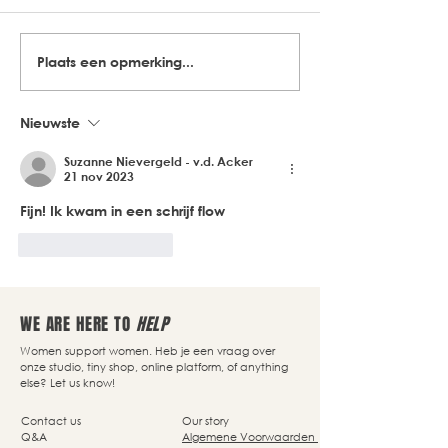
Plaats een opmerking...
Nieuwste
Suzanne Nievergeld - v.d. Acker
21 nov 2023
Fijn! Ik kwam in een schrijf flow
Like
Reageren
WE ARE HERE TO
HELP
Women support women. Heb je een vraag over
onze studio, tiny shop, online platform, of anything
else? Let us know!
Contact us
Our story
Q&A
Algemene Voorwaarden