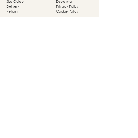
Size Guide
Disclaimer
Delivery
Privacy Policy
Returns
Cookie Policy
Nassaupark 4a
1405 HP Bussum
© Studio She Moves 2025 - All rights reserved