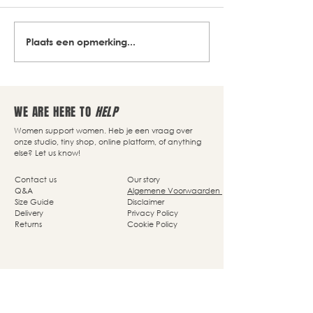
Plaats een opmerking...
WE ARE HERE TO
HELP
Women support women. Heb je een vraag over
onze studio, tiny shop, online platform, of anything
else? Let us know!
Contact us
Our story
Q&A
Algemene Voorwaarden
Size Guide
Disclaimer
Delivery
Privacy Policy
Returns
Cookie Policy
Nassaupark 4a
1405 HP Bussum