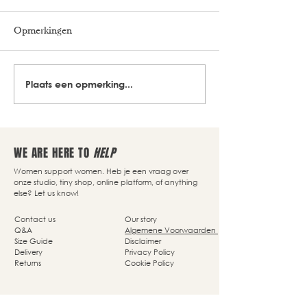
Opmerkingen
Plaats een opmerking...
WE ARE HERE TO
HELP
Women support women. Heb je een vraag over
onze studio, tiny shop, online platform, of anything
else? Let us know!
Contact us
Our story
Q&A
Algemene Voorwaarden
Size Guide
Disclaimer
Delivery
Privacy Policy
Returns
Cookie Policy