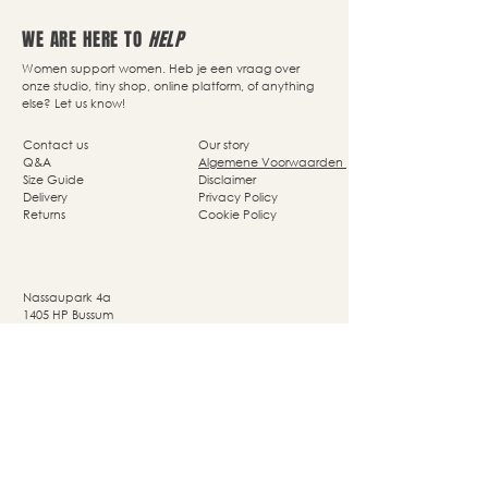
WE ARE HERE TO
HELP
Women support women. Heb je een vraag over
onze studio, tiny shop, online platform, of anything
else? Let us know!
Contact us
Our story
Q&A
Algemene Voorwaarden
Size Guide
Disclaimer
Delivery
Privacy Policy
Returns
Cookie Policy
Nassaupark 4a
1405 HP Bussum
© Studio She Moves 2025 - All rights reserved