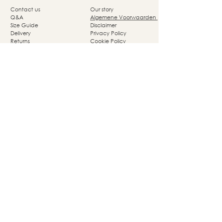
Contact us
Our story
Q&A
Algemene Voorwaarden
Size Guide
Disclaimer
Delivery
Privacy Policy
Returns
Cookie Policy
Nassaupark 4a
1405 HP Bussum
© Studio She Moves 2025 - All rights reserved