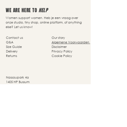
WE ARE HERE TO
HELP
Women support women. Heb je een vraag over
onze studio, tiny shop, online platform, of anything
else? Let us know!
Contact us
Our story
Q&A
Algemene Voorwaarden
Size Guide
Disclaimer
Delivery
Privacy Policy
Returns
Cookie Policy
Nassaupark 4a
1405 HP Bussum
© Studio She Moves 2025 - All rights reserved