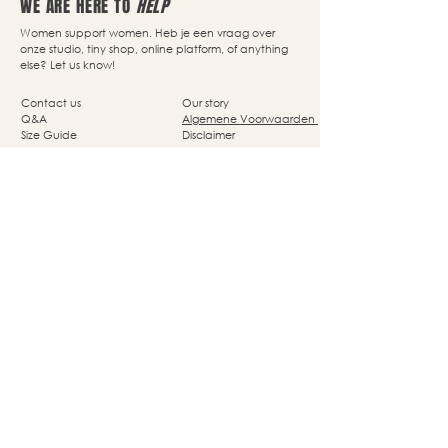
WE ARE HERE TO
HELP
Women support women. Heb je een vraag over
onze studio, tiny shop, online platform, of anything
else? Let us know!
Contact us
Our story
Q&A
Algemene Voorwaarden
Size Guide
Disclaimer
Delivery
Privacy Policy
Returns
Cookie Policy
Nassaupark 4a
1405 HP Bussum
© Studio She Moves 2025 - All rights reserved