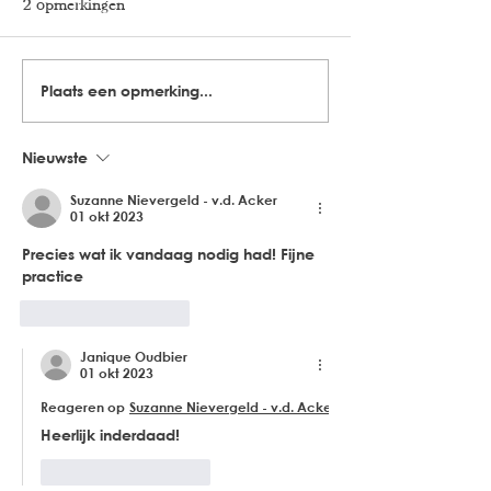
2 opmerkingen
Plaats een opmerking...
Nieuwste
Suzanne Nievergeld - v.d. Acker
01 okt 2023
Precies wat ik vandaag nodig had! Fijne 
practice
Like
Reageren
Janique Oudbier
01 okt 2023
Reageren op
Suzanne Nievergeld - v.d. Acker
Heerlijk inderdaad! 
Like
Reageren