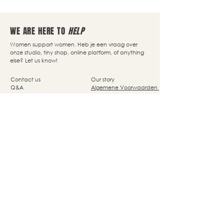
WE ARE HERE TO
HELP
Women support women. Heb je een vraag over
onze studio, tiny shop, online platform, of anything
else? Let us know!
Contact us
Our story
Q&A
Algemene Voorwaarden
Size Guide
Disclaimer
Delivery
Privacy Policy
Returns
Cookie Policy
Nassaupark 4a
1405 HP Bussum
© Studio She Moves 2025 - All rights reserved