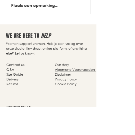
Plaats een opmerking...
WE ARE HERE TO
HELP
Women support women. Heb je een vraag over
onze studio, tiny shop, online platform, of anything
else? Let us know!
Contact us
Our story
Q&A
Algemene Voorwaarden
Size Guide
Disclaimer
Delivery
Privacy Policy
Returns
Cookie Policy
Nassaupark 4a
1405 HP Bussum
© Studio She Moves 2025 - All rights reserved