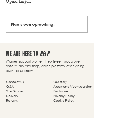
Opmerkingen
Plaats een opmerking...
WE ARE HERE TO
HELP
Women support women. Heb je een vraag over
onze studio, tiny shop, online platform, of anything
else? Let us know!
Contact us
Our story
Q&A
Algemene Voorwaarden
Size Guide
Disclaimer
Delivery
Privacy Policy
Returns
Cookie Policy
Nassaupark 4a
1405 HP Bussum