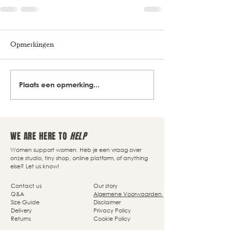
Opmerkingen
Plaats een opmerking...
WE ARE HERE TO
HELP
Women support women. Heb je een vraag over
onze studio, tiny shop, online platform, of anything
else? Let us know!
Contact us
Our story
Q&A
Algemene Voorwaarden
Size Guide
Disclaimer
Delivery
Privacy Policy
Returns
Cookie Policy