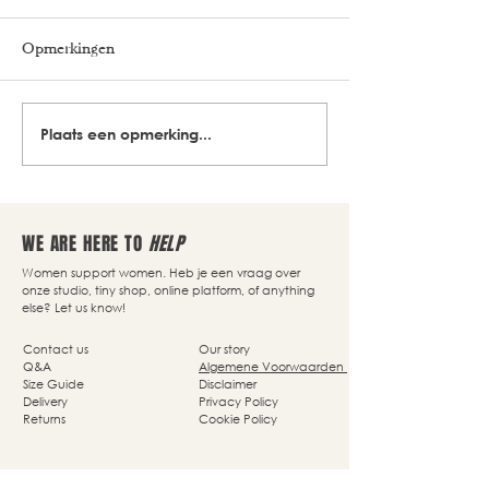
Opmerkingen
Plaats een opmerking...
WE ARE HERE TO
HELP
Women support women. Heb je een vraag over
onze studio, tiny shop, online platform, of anything
else? Let us know!
Contact us
Our story
Q&A
Algemene Voorwaarden
Size Guide
Disclaimer
Delivery
Privacy Policy
Returns
Cookie Policy