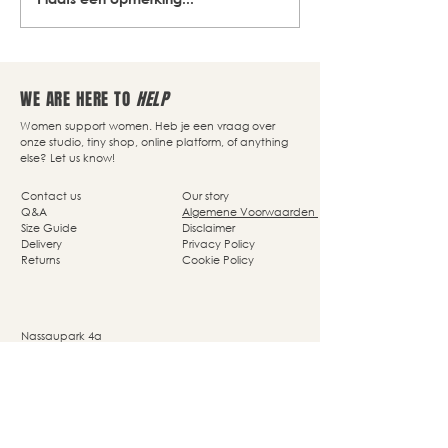
WE ARE HERE TO
HELP
Women support women. Heb je een vraag over
onze studio, tiny shop, online platform, of anything
else? Let us know!
Contact us
Our story
Q&A
Algemene Voorwaarden
Size Guide
Disclaimer
Delivery
Privacy Policy
Returns
Cookie Policy
Nassaupark 4a
1405 HP Bussum
© Studio She Moves 2025 - All rights reserved