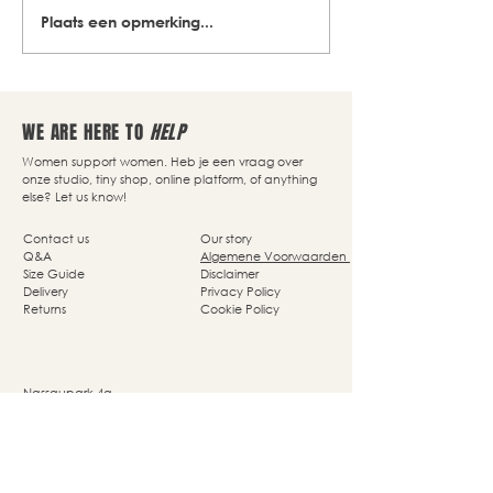
Plaats een opmerking...
WE ARE HERE TO
HELP
Women support women. Heb je een vraag over
onze studio, tiny shop, online platform, of anything
else? Let us know!
Contact us
Our story
Q&A
Algemene Voorwaarden
Size Guide
Disclaimer
Delivery
Privacy Policy
Returns
Cookie Policy
Nassaupark 4a
1405 HP Bussum
© Studio She Moves 2025 - All rights reserved