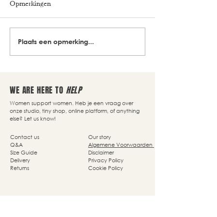
Opmerkingen
Plaats een opmerking...
WE ARE HERE TO
HELP
Women support women. Heb je een vraag over
onze studio, tiny shop, online platform, of anything
else? Let us know!
Contact us
Our story
Q&A
Algemene Voorwaarden
Size Guide
Disclaimer
Delivery
Privacy Policy
Returns
Cookie Policy
Nassaupark 4a
1405 HP Bussum