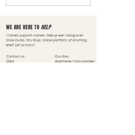
WE ARE HERE TO
HELP
Women support women. Heb je een vraag over
onze studio, tiny shop, online platform, of anything
else? Let us know!
Contact us
Our story
Q&A
Algemene Voorwaarden
Size Guide
Disclaimer
Delivery
Privacy Policy
Returns
Cookie Policy
Nassaupark 4a
1405 HP Bussum
© Studio She Moves 2025 - All rights reserved