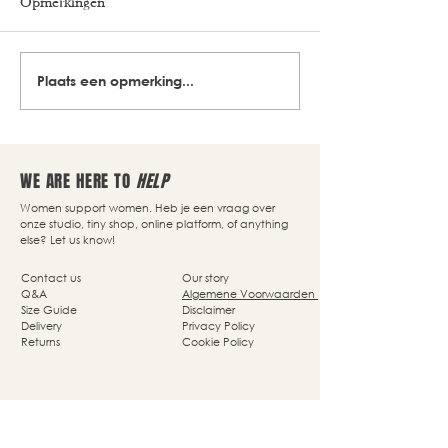
Opmerkingen
Plaats een opmerking...
WE ARE HERE TO
HELP
Women support women. Heb je een vraag over
onze studio, tiny shop, online platform, of anything
else? Let us know!
Contact us
Our story
Q&A
Algemene Voorwaarden
Size Guide
Disclaimer
Delivery
Privacy Policy
Returns
Cookie Policy
Nassaupark 4a
1405 HP Bussum