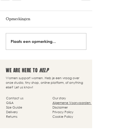
Opmerkingen
Plaats een opmerking...
WE ARE HERE TO
HELP
Women support women. Heb je een vraag over
onze studio, tiny shop, online platform, of anything
else? Let us know!
Contact us
Our story
Q&A
Algemene Voorwaarden
Size Guide
Disclaimer
Delivery
Privacy Policy
Returns
Cookie Policy