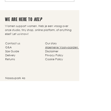
WE ARE HERE TO
HELP
Women support women. Heb je een vraag over
onze studio, tiny shop, online platform, of anything
else? Let us know!
Contact us
Our story
Q&A
Algemene Voorwaarden
Size Guide
Disclaimer
Delivery
Privacy Policy
Returns
Cookie Policy
Nassaupark 4a
1405 HP Bussum
© Studio She Moves 2025 - All rights reserved