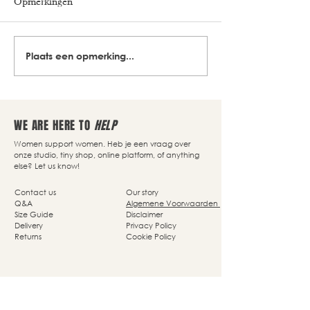
Opmerkingen
Plaats een opmerking...
WE ARE HERE TO
HELP
Women support women. Heb je een vraag over
onze studio, tiny shop, online platform, of anything
else? Let us know!
Contact us
Our story
Q&A
Algemene Voorwaarden
Size Guide
Disclaimer
Delivery
Privacy Policy
Returns
Cookie Policy
Nassaupark 4a
1405 HP Bussum