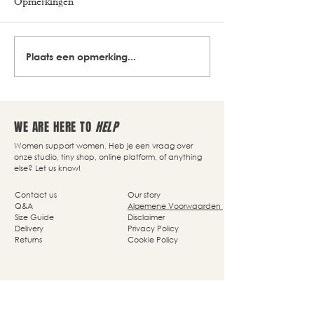
Opmerkingen
Plaats een opmerking...
WE ARE HERE TO
HELP
Women support women. Heb je een vraag over
onze studio, tiny shop, online platform, of anything
else? Let us know!
Contact us
Our story
Q&A
Algemene Voorwaarden
Size Guide
Disclaimer
Delivery
Privacy Policy
Returns
Cookie Policy
Nassaupark 4a
1405 HP Bussum