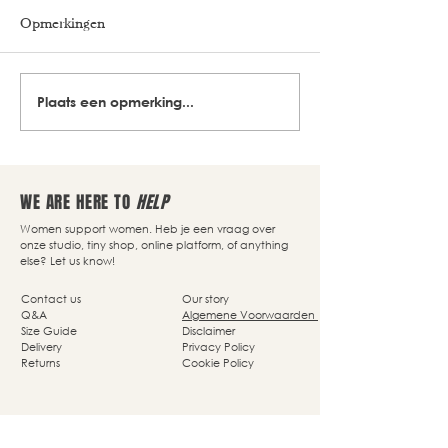
Opmerkingen
Plaats een opmerking...
WE ARE HERE TO
HELP
Women support women. Heb je een vraag over
onze studio, tiny shop, online platform, of anything
else? Let us know!
Contact us
Our story
Q&A
Algemene Voorwaarden
Size Guide
Disclaimer
Delivery
Privacy Policy
Returns
Cookie Policy
Nassaupark 4a