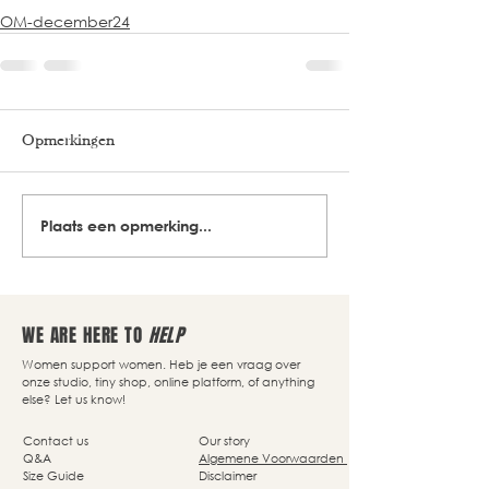
OM-december24
Opmerkingen
Plaats een opmerking...
WE ARE HERE TO
HELP
Women support women. Heb je een vraag over
onze studio, tiny shop, online platform, of anything
else? Let us know!
Contact us
Our story
Q&A
Algemene Voorwaarden
Size Guide
Disclaimer