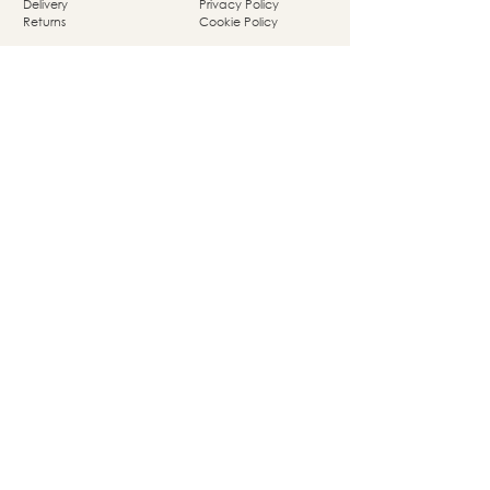
Delivery
Privacy Policy
Returns
Cookie Policy
Nassaupark 4a
1405 HP Bussum
© Studio She Moves 2025 - All rights reserved