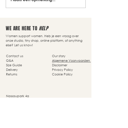
WE ARE HERE TO
HELP
Women support women. Heb je een vraag over
onze studio, tiny shop, online platform, of anything
else? Let us know!
Contact us
Our story
Q&A
Algemene Voorwaarden
Size Guide
Disclaimer
Delivery
Privacy Policy
Returns
Cookie Policy
Nassaupark 4a
1405 HP Bussum
© Studio She Moves 2025 - All rights reserved