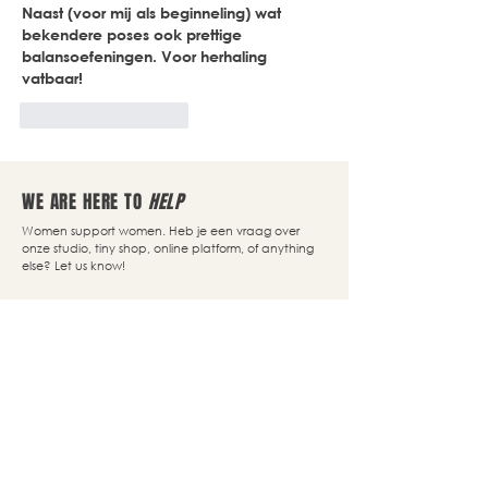
Naast (voor mij als beginneling) wat 
bekendere poses ook prettige 
balansoefeningen. Voor herhaling 
vatbaar!
Like
Reageren
WE ARE HERE TO
HELP
Women support women. Heb je een vraag over
onze studio, tiny shop, online platform, of anything
else? Let us know!
Contact us
Our story
Q&A
Algemene Voorwaarden
Size Guide
Disclaimer
Delivery
Privacy Policy
Returns
Cookie Policy
Nassaupark 4a
1405 HP Bussum