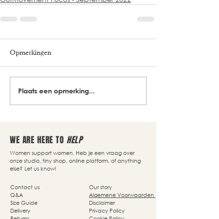
Opmerkingen
Plaats een opmerking...
WE ARE HERE TO
HELP
Women support women. Heb je een vraag over
onze studio, tiny shop, online platform, of anything
else? Let us know!
Contact us
Our story
Q&A
Algemene Voorwaarden
Size Guide
Disclaimer
Delivery
Privacy Policy
Returns
Cookie Policy