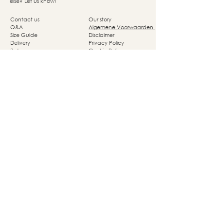
else? Let us know!
Contact us
Our story
Q&A
Algemene Voorwaarden
Size Guide
Disclaimer
Delivery
Privacy Policy
Returns
Cookie Policy
Nassaupark 4a
1405 HP Bussum
© Studio She Moves 2025 - All rights reserved