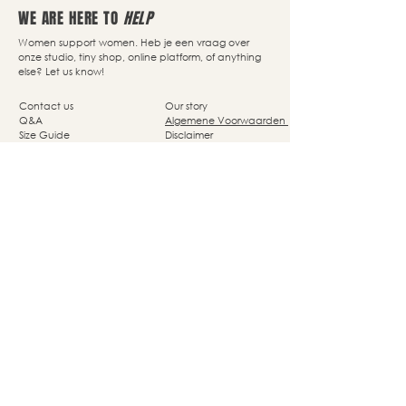
WE ARE HERE TO
HELP
Women support women. Heb je een vraag over
onze studio, tiny shop, online platform, of anything
else? Let us know!
Contact us
Our story
Q&A
Algemene Voorwaarden
Size Guide
Disclaimer
Delivery
Privacy Policy
Returns
Cookie Policy
Nassaupark 4a
1405 HP Bussum
© Studio She Moves 2025 - All rights reserved