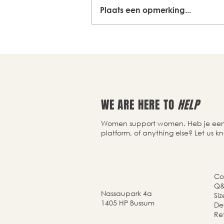
Plaats een opmerking...
WE ARE HERE TO
HELP
Women support women. Heb je een v
platform, of anything else? Let us k
Co
Q
Nassaupark 4a
Si
1405 HP Bussum
Del
Re