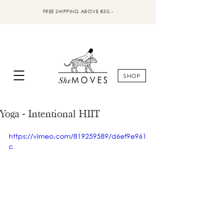
FREE SHIPPING ABOVE €50,-
SHOP
Yoga - Intentional HIIT
https://vimeo.com/819259589/d6ef9e961
c