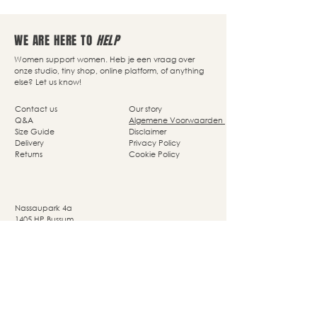
WE ARE HERE TO
HELP
Women support women. Heb je een vraag over
onze studio, tiny shop, online platform, of anything
else? Let us know!
Contact us
Our story
Q&A
Algemene Voorwaarden
Size Guide
Disclaimer
Delivery
Privacy Policy
Returns
Cookie Policy
Nassaupark 4a
1405 HP Bussum
© Studio She Moves 2025 - All rights reserved