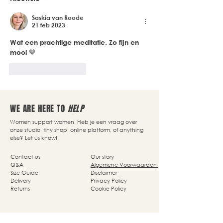
Saskia van Roode
21 feb 2023
Wat een prachtige meditatie. Zo fijn en 
mooi 🤎
Like
Reageren
WE ARE HERE TO
HELP
Women support women. Heb je een vraag over
onze studio, tiny shop, online platform, of anything
else? Let us know!
Contact us
Our story
Q&A
Algemene Voorwaarden
Size Guide
Disclaimer
Delivery
Privacy Policy
Returns
Cookie Policy