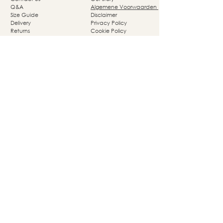
Q&A
Algemene Voorwaarden
Size Guide
Disclaimer
Delivery
Privacy Policy
Returns
Cookie Policy
Nassaupark 4a
1405 HP Bussum
© Studio She Moves 2025 - All rights reserved