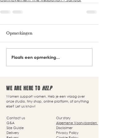
Opmerkingen
Plaats een opmerking...
WE ARE HERE TO
HELP
Women support women. Heb je een vraag over
onze studio, tiny shop, online platform, of anything
else? Let us know!
Contact us
Our story
Q&A
Algemene Voorwaarden
Size Guide
Disclaimer
Delivery
Privacy Policy
Returns
Cookie Policy