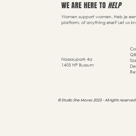
WE ARE HERE TO
HELP
Women support women. Heb je een v
platform, of anything else? Let us k
Co
Q
Nassaupark 4a
Si
1405 HP Bussum
Del
Re
© Studio She Moves 2025 - All rights reserved