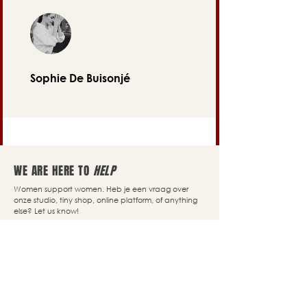
Sophie De Buisonjé
WE ARE HERE TO
HELP
Women support women. Heb je een vraag over
onze studio, tiny shop, online platform, of anything
else? Let us know!
Contact us
Our story
Q&A
Algemene Voorwaarden
Size Guide
Disclaimer
Delivery
Privacy Policy
Returns
Cookie Policy