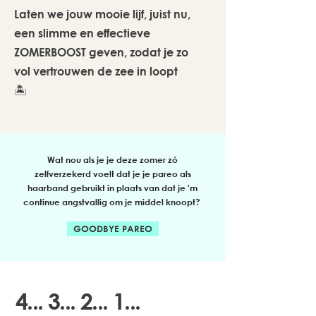
Laten we jouw mooie lijf, juist nu,
een slimme en effectieve
ZOMERBOOST
geven, zodat je zo
vol vertrouwen de zee in loopt
🏝️
Wat nou als je je deze zomer zó
zelfverzekerd voelt dat je je pareo als
haarband gebruikt in plaats van dat je 'm
continue angstvallig om je middel knoopt?
GOODBYE PAREO
4... 3... 2... 1...