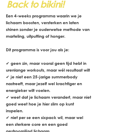
Back to bikini!
Een 4-weeks programma waarin we je
lichaam
boosten, versterken en laten
shinen
zonder je ouderwetse methode van
marteling, uitputting of honger.
Dit programma is voor jou als je:
✔ geen zin, maar vooral geen tijd hebt in
urenlange workouts, maar wél resultaat wilt
✔ je niet een 25-jarige summerbody
nastreeft, maar jezelf wel krachtiger en
energieker wilt voelen.
✔ weet dat je lichaam verandert, maar niet
goed weet hoe je hier slim op kunt
inspelen.
✔ niet per se een sixpack wil, maar wel
een sterkere core en een goed
gestroomlijnd lichaam.