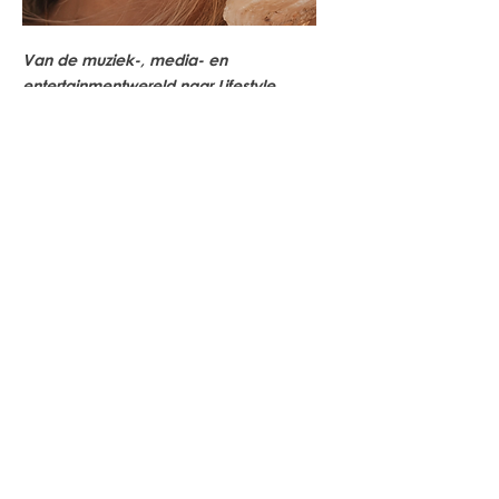
Van de muziek-, media- en
entertainmentwereld naar Lifestyle
Designer voor ondernemende vrouwen
met drive (en een voorkeur voor resultaat
zonder al te veel gedoe).
Vanaf mijn 42ste merkte ik dat mijn lijf
veranderde.
Mijn buik werd zachter. Mijn lichaam
reageerde anders. Bewegingen waar ik
vroeger resultaat van kreeg, leken ineens
niet meer te werken. Hoe harder ik mijn
best deed, hoe frustrerender het voelde.
Ik probeerde van alles: strenger eten,
harder trainen, meer discipline. Maar niets
werkte écht langdurig.
Tot ik ontdekte: het hoeft niet harder,