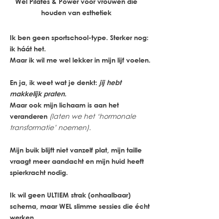
Wel Pilates & Power voor vrouwen die
houden van esthetiek
Ik ben geen sportschool-type. Sterker nog:
ik háát het.
Maar ik wil me wel lekker in mijn lijf voelen.
En ja, ik weet wat je denkt:
jij hebt
makkelijk praten.
Maar ook mijn lichaam is aan het
(laten we het ‘hormonale
veranderen
transformatie’ noemen).
Mijn buik blijft niet vanzelf plat, mijn taille
vraagt meer aandacht en mijn huid heeft
spierkracht nodig.
Ik wil geen ULTIEM strak (onhaalbaar)
schema, maar WEL
slimme sessies die écht
werken.