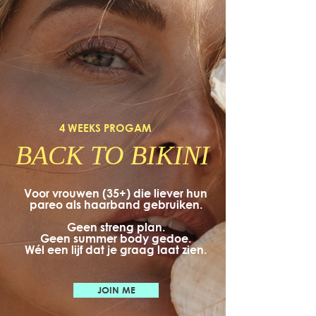
4 WEEKS PROGAM
BACK TO BIKINI
Voor vrouwen (35+) die liever hun
pareo
als haarband gebruiken.
Geen streng plan.
Geen summer body gedoe.
Wél een lijf dat je graag laat zien.
JOIN ME