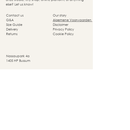
else? Let us know!
Contact us
Our story
Q&A
Algemene Voorwaarden
Size Guide
Disclaimer
Delivery
Privacy Policy
Returns
Cookie Policy
Nassaupark 4a
1405 HP Bussum
© Studio She Moves 2025 - All rights reserved