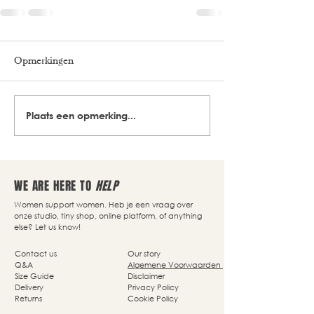
Opmerkingen
Plaats een opmerking...
WE ARE HERE TO
HELP
Women support women. Heb je een vraag over
onze studio, tiny shop, online platform, of anything
else? Let us know!
Contact us
Our story
Q&A
Algemene Voorwaarden
Size Guide
Disclaimer
Delivery
Privacy Policy
Returns
Cookie Policy