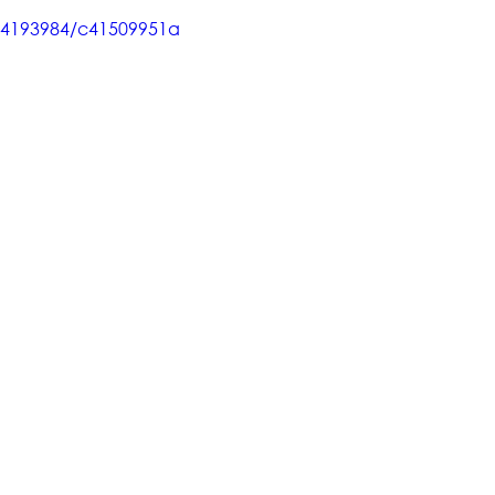
04193984/c41509951a